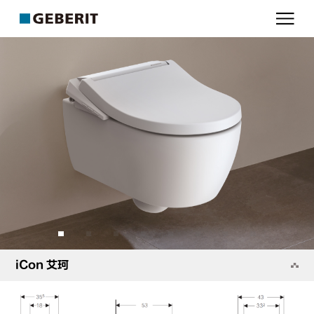
吉
博
力
iCon 艾珂