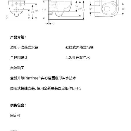
产品介绍：
适用于隐蔽式水箱
壁挂式冲落式马桶
全包围设计
4.2/6 升双冲水
自洁釉面
®
全新升级Rimfree
实心座圈扇形冲水技术
隐蔽式快捷安装, 使用全新吊装固定组件EFF3
供货包含：
固定件