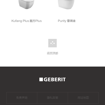
Kufang Plus 酷方Plus
Purity 普瑞迪
返回顶部
2026
年
二
手
房
成
交
量
创
免责声明
隐私政策
网站地图
新
高，
二