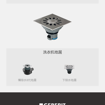
洗衣机地漏
横排水II代地漏
下排水地漏
2026
想
年
打
二
造
手
清