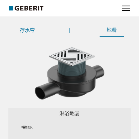
吉
博
力
地漏
存水弯
淋浴地漏
横排水