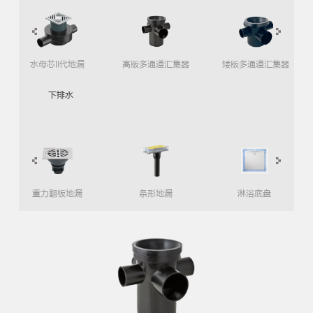
水母芯II代地漏
高版多通道汇集器
矮版多通道汇集器
下排水
重力翻板地漏
条形地漏
淋浴底盘