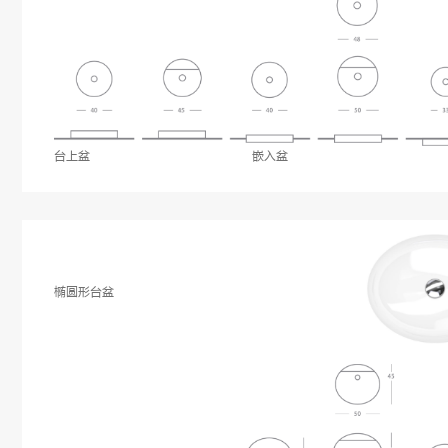
台上盆
嵌入盆
椭圆形台盆