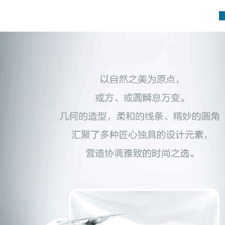
吉
博
力