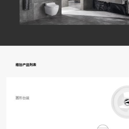
维玢产品列表
圆形台盆