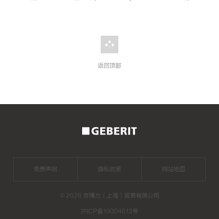
返回顶部
2026
年
二
手
房
成
交
量
创
免责声明
隐私政策
网站地图
新
高，
二
手
©
2026 吉博力（上海）贸易有限公司
房
装
修
沪ICP备19004613号
注