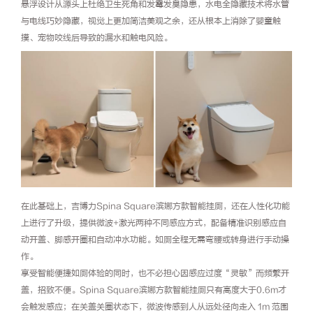
悬浮设计从源头上杜绝卫生死角和发霉发臭隐患，水电全隐藏技术将水管
与电线巧妙隐藏，视觉上更加简洁美观之余，还从根本上消除了婴童触
摸、宠物咬线后导致的漏水和触电风险。
在此基础上，吉博力Spina Square滨娜方款智能挂厕，还在人性化功能
上进行了升级，提供微波+激光两种不同感应方式，配备精准识别感应自
动开盖、脚感开圈和自动冲水功能。如厕全程无需弯腰或转身进行手动操
作。
享受智能便捷如厕体验的同时，也不必担心因感应过度“灵敏”而频繁开
盖，招致不便。Spina Square滨娜方款智能挂厕只有高度大于0.6m才
会触发感应；在关盖关圈状态下，微波传感到人从远处径向走入 1m 范围