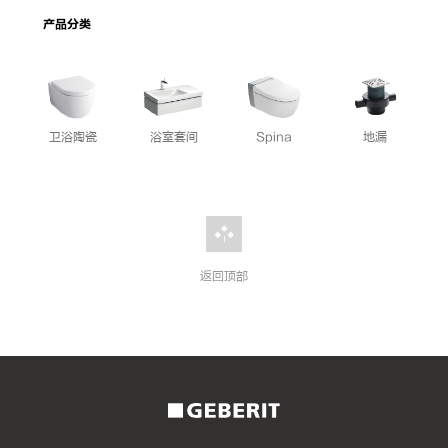
产品分类
卫浴陶瓷
浴室套间
Spina
地漏
返回顶部
2026
年
二
手
房
成
交