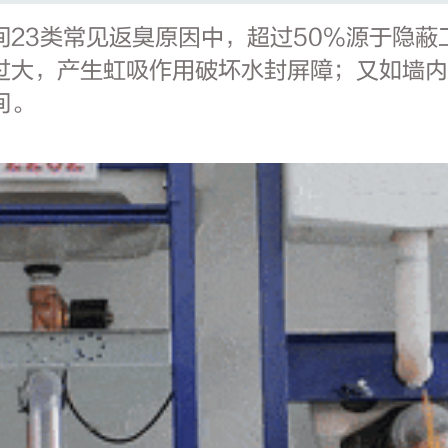
间23类常见返臭原因中，超过50%源于隐
过大，产生虹吸作用破坏水封屏障；又如墙
间。