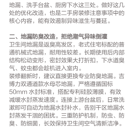
地漏、洗手台盆、厨房下水这三处。做好这几
处的优化改造，也是二手房装修注意事项中的
核心内容，能有效遏制异味滋生与蔓延。
二、地漏防臭改造，拒绝潮气异味倒灌
卫生间地漏是返臭高发区，老式住宅标配的普
通机械式地漏，耐用性较差。长期使用后内部
结构松动变形，密封效果大打折扣，下水道臭
气、蚊虫都会趁机进入室内。
装修翻新时，建议直接更换专业防臭地漏。吉
博力双通道款水母芯地漏，严格遵循国标
50mm 水封标准，搭配专利硅胶薄膜，有效
减缓水封蒸发速度。连接上游台盆后，日常洗
漱即可自动为地漏水封补水，告别干区地漏水
封蒸发干涸的困扰。三重防护机制，防虫、防
臭、防细菌，长效保持卫生间空气清新洁净。