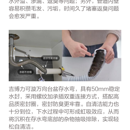
水外溢、渗漏、返臭等问题；另外，管道内壁
容易积攒毛发、污垢，时间久了堵塞返臭问题
会愈发严重。
吉博力可漩万向台盆存水弯，具有50mm稳定
水封，采用螺纹加承插双重连接方式，搭配高
品质密封圈，密封防臭更牢靠。自清洁能力也
十分到位，下水过程中可形成虹吸效应，从而
将沉积在存水弯底部的杂物抽吸排除，实现轻
松自清洁。