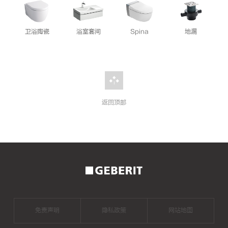
卫浴陶瓷
浴室套间
Spina
地漏
返回顶部
2026
年
二
手
房
成
交
量
创
免责声明
隐私政策
网站地图
新
高，
二