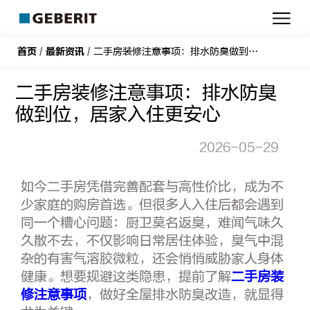
吉
博
力
首页
/
最新资讯
/
二手房装修注意事项：排水防臭做到位，居家入住更安心
二手房装修注意事项：排水防臭
做到位，居家入住更安心
2026-05-29
如今二手房凭借完善配套与高性价比，成为不
少家庭的购房首选。但很多人入住后都会遇到
同一个糟心问题：厨卫莫名返臭，难闻气味久
久散不去，不仅影响日常居住体验，臭气中混
杂的有害气溶胶微粒，还会悄悄威胁家人身体
健康。想要规避这类隐患，提前了解
二手房装
修注意事项
，做好全屋排水防臭改造，就显得