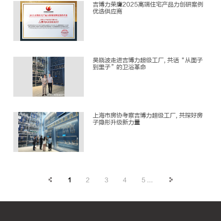
吉博力荣膺2025高端住宅产品力创研案例
优选供应商
吴晓波走进吉博力超级工厂, 共话“从面子
到里子”的卫浴革命
上海市房协考察吉博力超级工厂, 共探好房
子隐形升级新力量
1
2
3
4
5
...
2026
年
二