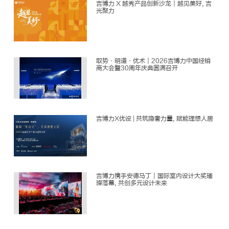
吉博力 X 越秀产品创新沙龙｜越见美好, 吉
光聚力
取势·明道·优术｜2026吉博力中国经销
商大会暨30周年庆典圆满召开
吉博力X优设 | 共筑隐奢力量, 赋能理想人居
吉博力携手安德马丁｜国际室内设计大奖璀
璨落幕, 共创多元设计未来