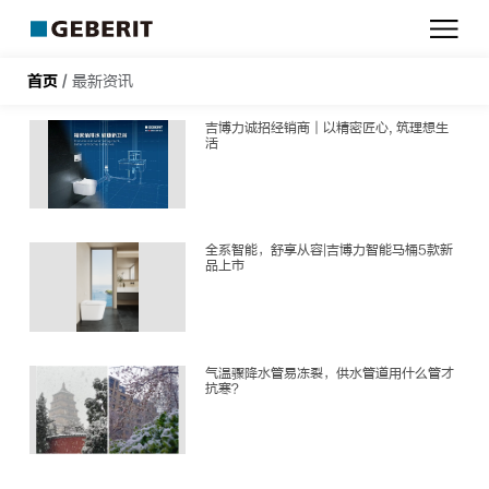
吉
博
力
首页
/
最新资讯
吉博力诚招经销商｜以精密匠心, 筑理想生
活
全系智能，舒享从容|吉博力智能马桶5款新
品上市
气温骤降水管易冻裂，供水管道用什么管才
抗寒？