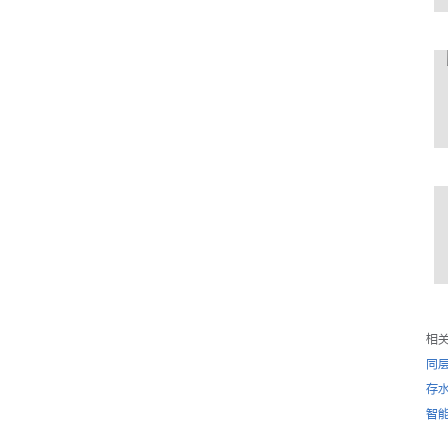
相
同
存
智