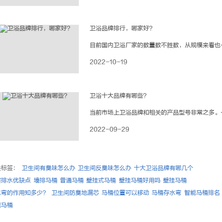
卫浴品牌排行，哪家好？
目前国内卫浴厂家的数量数不胜数，从规模来看也是大小不一、水平参差不齐，就比如说卫
2022-10-19
卫浴十大品牌有哪些？
当前市场上卫浴品牌和相关的产品型号非常之多。所谓隔行如隔山，我们如何确保买家在不
2022-09-29
关标签：
卫生间有臭味怎么办
卫生间反臭味怎么办
十大卫浴品牌有哪几个
层排水优缺点
墙排马桶
普通马桶
壁挂式马桶
壁挂马桶好用吗
壁挂马桶
水弯的作用知多少？
卫生间防臭地漏芯
马桶位置可以移动
马桶存水弯
智能马桶排名
能马桶