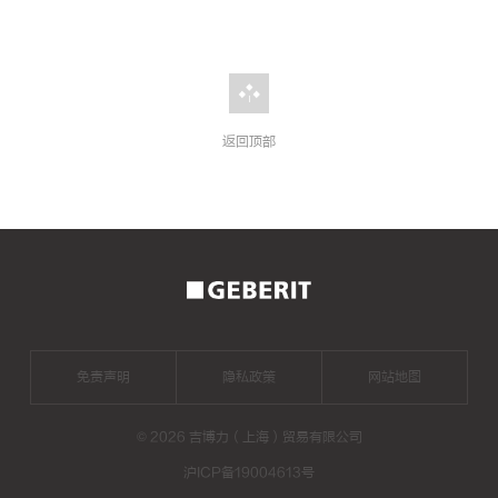
返回顶部
2026
年
二
手
房
成
交
量
创
免责声明
隐私政策
网站地图
新
高，
二
手
©
2026 吉博力（上海）贸易有限公司
房
装
修
沪ICP备19004613号
注